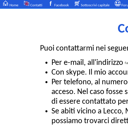
Home
Contatti
Facebook
Sottoscrivi capitale
For
C
Puoi contattarmi nei segue
Per e-mail, all'indirizzo
Con skype. Il mio acco
Per telefono, al numer
acceso. Nel caso fosse s
di essere contattato per 
Se abiti vicino a Lecco
possiamo trovarci dire