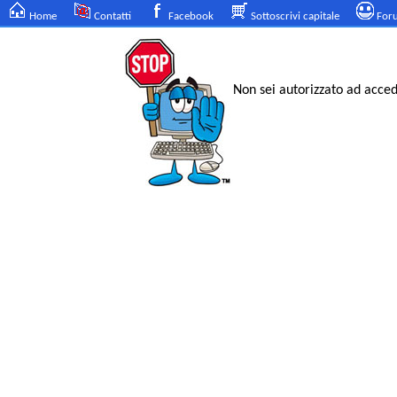
Home
Contatti
Facebook
Sottoscrivi capitale
For
Non sei autorizzato ad acce